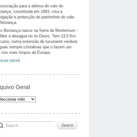
ssociação para a defesa do vale do
tança, constituída em 1993, visa a
ulgação e protecção do património do vale
Bestança.
io Bestança nasce na Serra de Montemuro -
fães e desagua no rio Douro. Tem 13,5 Km
curso, numa extensão de luxuriante verdura
guas sempre cristalinas que o fazem um
 rios mais limpos da Europa.
a-se sócio
!
quivo Geral
uivo
al