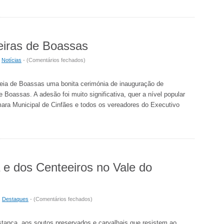
de
Defesa
do
Ambiente
iras de Boassas
em
|
Notícias
- (
Comentários fechados
)
Homenagem
às
deia de Boassas uma bonita cerimónia de inauguração de
Sardinheiras
assas. A adesão foi muito significativa, quer a nível popular
de
âmara Municipal de Cinfães e todos os vereadores do Executivo
Boassas
e dos Centeeiros no Vale do
em
|
Destaques
- (
Comentários fechados
)
Caminhada
da
tança, aos soutos preservados e carvalhais que resistem ao