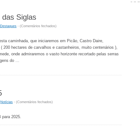
no
Vale
das Siglas
do
Bestança
em
Destaques
- (
Comentários fechados
)
Em
Demanda
Nesta caminhada, que iniciaremos em Picão, Castro Daire,
do
 200 hectares de carvalhos e castanheiros, muito centenários ),
Templo
de, onde admiraremos o vasto horizonte recortado pelas serras
das
rgens do …
Siglas
5
em
|
Notícias
- (
Comentários fechados
)
Plano
de
B para 2025.
Atividades
2025