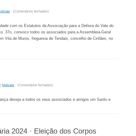
em
otícias
- (
Comentários fechados
)
Assembleias-
Gerais
dade com os Estatutos da Associação para a Defesa do Vale do
to. 37o, convoco todos os associados para a Assembleia-Geral
em Vila de Muros, freguesia de Tendais, concelho de Cinfães, no
em
|
Notícias
- (
Comentários fechados
)
Boas
Festas
tança deseja a todos os seus associados e amigos um Santo e
2024
ria 2024 · Eleição dos Corpos