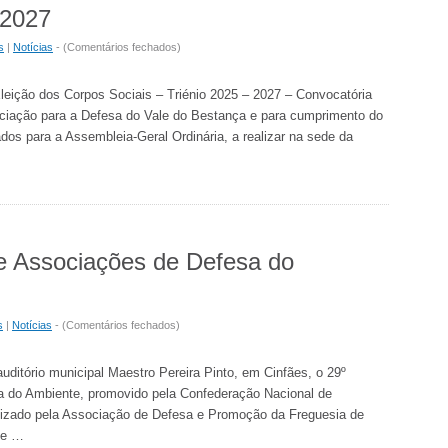
 2027
em
s
|
Notícias
- (
Comentários fechados
)
Assembleia-
Geral
leição dos Corpos Sociais – Triénio 2025 – 2027 – Convocatória
Ordinária
iação para a Defesa do Vale do Bestança e para cumprimento do
2024
dos para a Assembleia-Geral Ordinária, a realizar na sede da
·
Eleição
dos
Corpos
Sociais
e Associações de Defesa do
–
Triénio
2025
–
em
s
|
Notícias
- (
Comentários fechados
)
2027
29º
Encontro
uditório municipal Maestro Pereira Pinto, em Cinfães, o 29º
Nacional
a do Ambiente, promovido pela Confederação Nacional de
de
izado pela Associação de Defesa e Promoção da Freguesia de
Associações
de …