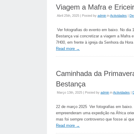
Viagem a Mafra e Ericei
Abril 25th, 2025 | Posted by
admin
in
Actividades
|
De
Ver fotografias do evento em baixo. No dia 
Bestança vai concretizar a viagem a Mafra e E
7H00, em frente à igreja da Senhora da Hora
Read more
→
Caminhada da Primaver
Bestança
Março 13th, 2025 | Posted by
admin
in
Actividades
|
22 de março 2025 Ver fotografias em baixo.
empreenderam uma expedição na África orient
mas foi sempre controverso que fosse aí qu
Read more
→