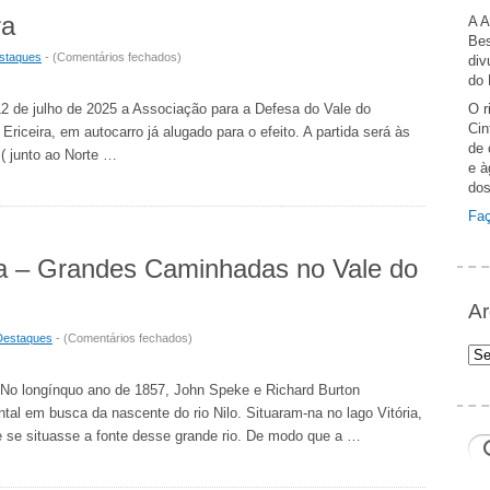
ra
A A
Bes
em
staques
- (
Comentários fechados
)
div
Viagem
do 
a
12 de julho de 2025 a Associação para a Defesa do Vale do
O r
Mafra
Cin
riceira, em autocarro já alugado para o efeito. A partida será às
e
de 
 ( junto ao Norte …
e à
Ericeira
dos
Faç
a – Grandes Caminhadas no Vale do
Ar
em
Destaques
- (
Comentários fechados
)
Arq
Caminhada
Ger
da
 No longínquo ano de 1857, John Speke e Richard Burton
Primavera
al em busca da nascente do rio Nilo. Situaram-na no lago Vitória,
–
e se situasse a fonte desse grande rio. De modo que a …
Grandes
Caminhadas