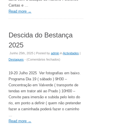
Cantas e …
Read more
→
Descida do Bestança
2025
Junho 25th, 2025 | Posted by
admin
in
Actividades
|
em
Destaques
- (
Comentários fechados
)
Descida
do
19-20 Julho 2025 Ver fotografias em baixo.
Bestança
Programa Dia 19 ( sábado ) 9H30 –
2025
Concentração em Valverde ( transporte de
tendas em trator até ao Prado ) 10H00 –
Convite para imersão e subida pelo leito do
rio, em ponto a definir ( quem não pretender
fazer a caminhada poderá fazer o caminho
…
Read more
→