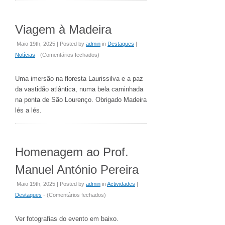
Viagem à Madeira
Maio 19th, 2025 | Posted by
admin
in
Destaques
|
em
Notícias
- (
Comentários fechados
)
Viagem
à
Uma imersão na floresta Laurissilva e a paz
Madeira
da vastidão atlântica, numa bela caminhada
na ponta de São Lourenço. Obrigado Madeira
lés a lés.
Homenagem ao Prof.
Manuel António Pereira
Maio 19th, 2025 | Posted by
admin
in
Actividades
|
em
Destaques
- (
Comentários fechados
)
Homenagem
ao
Ver fotografias do evento em baixo.