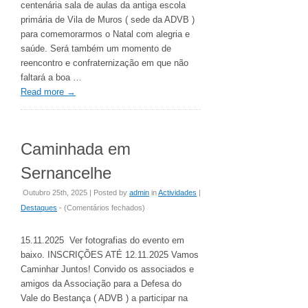
2025
centenária sala de aulas da antiga escola
primária de Vila de Muros ( sede da ADVB )
para comemorarmos o Natal com alegria e
saúde. Será também um momento de
reencontro e confraternização em que não
faltará a boa …
Read more
→
Caminhada em
Sernancelhe
Outubro 25th, 2025 | Posted by
admin
in
Actividades
|
em
Destaques
- (
Comentários fechados
)
Caminhada
em
15.11.2025 Ver fotografias do evento em
Sernancelhe
baixo. INSCRIÇÕES ATÉ 12.11.2025 Vamos
Caminhar Juntos! Convido os associados e
amigos da Associação para a Defesa do
Vale do Bestança ( ADVB ) a participar na