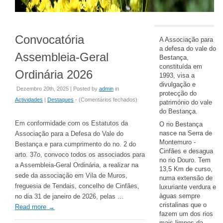
Convocatória
A Associação para
a defesa do vale do
Assembleia-Geral
Bestança,
constituída em
Ordinária 2026
1993, visa a
divulgação e
Dezembro 20th, 2025 | Posted by
admin
in
protecção do
em
Actividades
|
Destaques
- (
Comentários fechados
)
património do vale
Convocatória
do Bestança.
Assembleia-
Em conformidade com os Estatutos da
O rio Bestança
Geral
nasce na Serra de
Associação para a Defesa do Vale do
Ordinária
Montemuro -
Bestança e para cumprimento do no. 2 do
Cinfães e desagua
2026
arto. 37o, convoco todos os associados para
no rio Douro. Tem
a Assembleia-Geral Ordinária, a realizar na
13,5 Km de curso,
sede da associação em Vila de Muros,
numa extensão de
freguesia de Tendais, concelho de Cinfães,
luxuriante verdura e
àguas sempre
no dia 31 de janeiro de 2026, pelas …
cristalinas que o
Read more
→
fazem um dos rios
mais limpos da