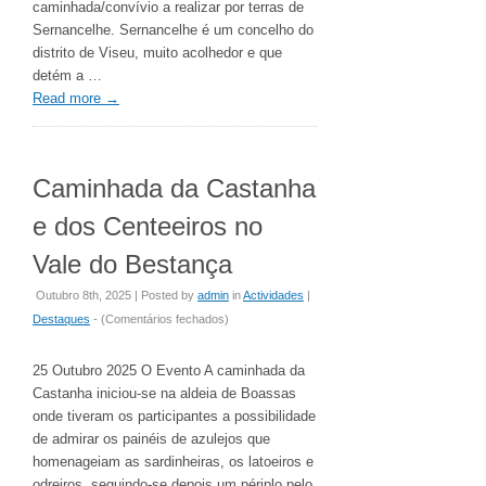
caminhada/convívio a realizar por terras de
Sernancelhe. Sernancelhe é um concelho do
distrito de Viseu, muito acolhedor e que
detém a …
Read more
→
Caminhada da Castanha
e dos Centeeiros no
Vale do Bestança
Outubro 8th, 2025 | Posted by
admin
in
Actividades
|
em
Destaques
- (
Comentários fechados
)
Caminhada
da
25 Outubro 2025 O Evento A caminhada da
Castanha
Castanha iniciou-se na aldeia de Boassas
e
onde tiveram os participantes a possibilidade
dos
de admirar os painéis de azulejos que
Centeeiros
homenageiam as sardinheiras, os latoeiros e
no
odreiros, seguindo-se depois um périplo pelo