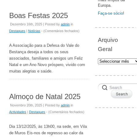
Europa.
Faça-se sócio
!
Boas Festas 2025
Dezembro 16th, 2025 | Posted by
admin
in
em
Destaques
|
Notícias
- (
Comentários fechados
)
Boas
Arquivo
Festas
A Associação para a Defesa do Vale do
Geral
2025
Bestança deseja a todos os seus
associados, familiares e amigos um Feliz
Arquivo
Natal e um Ano Novo próspero, vivido com
Geral
muitas alegrias e saúde.
Almoço de Natal 2025
Novembro 20th, 2025 | Posted by
admin
in
em
Actividades
|
Destaques
- (
Comentários fechados
)
Almoço
de
Dia 13/12/2025, às 13h00, na sede, em Vila
Natal
de Muros Eis-nos de regresso ao calor da