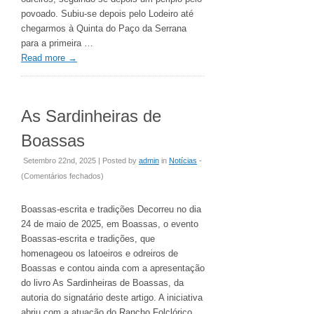
Vale
povoado. Subiu-se depois pelo Lodeiro até
do
chegarmos à Quinta do Paço da Serrana
Bestança
para a primeira …
Read more
→
As Sardinheiras de
Boassas
Setembro 22nd, 2025 | Posted by
admin
in
Notícias
-
em
(
Comentários fechados
)
As
Sardinheiras
Boassas-escrita e tradições Decorreu no dia
de
24 de maio de 2025, em Boassas, o evento
Boassas
Boassas-escrita e tradições, que
homenageou os latoeiros e odreiros de
Boassas e contou ainda com a apresentação
do livro As Sardinheiras de Boassas, da
autoria do signatário deste artigo. A iniciativa
abriu com a atuação do Rancho Folclórico