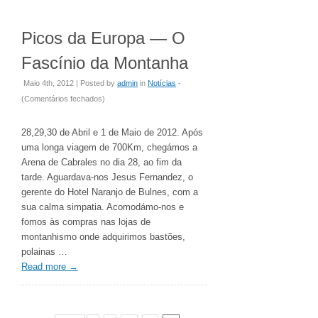
Picos da Europa — O
Fascínio da Montanha
Maio 4th, 2012 | Posted by
admin
in
Notícias
-
em
(
Comentários fechados
)
Picos
da
28,29,30 de Abril e 1 de Maio de 2012. Após
Europa
uma longa viagem de 700Km, chegámos a
—
Arena de Cabrales no dia 28, ao fim da
O
tarde. Aguardava-nos Jesus Fernandez, o
Fascínio
gerente do Hotel Naranjo de Bulnes, com a
da
sua calma simpatia. Acomodámo-nos e
Montanha
fomos às compras nas lojas de
montanhismo onde adquirimos bastões,
polainas …
Read more
→