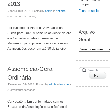
2013
Europa.
Faça-se sócio
!
Janeiro 18th, 2013 | Posted by
admin
in
Notícias
-
em
(
Comentários fechados
)
Plano
de
Foi publicado o Plano de Atividades da
Arquivo
Atividades
ADVB para 2013. A primeira atividade do ano
para
é a Caminhada pelas Cumeadas de
Geral
2013
Montemuro já no próximo dia 2 de fevereiro.
Arquivo
As inscrições decorrem até 30 de janeiro.
Geral
Assembleia-Geral
Ordinária
Dezembro 15th, 2012 | Posted by
admin
in
Notícias
-
em
(
Comentários fechados
)
Assembleia-
Geral
Convocatória Em conformidade com os
Ordinária
Estatutos da Associação para a Defesa do