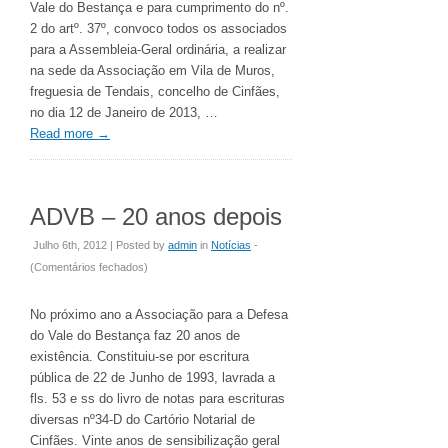
Vale do Bestança e para cumprimento do nº.
2 do artº. 37º, convoco todos os associados
para a Assembleia-Geral ordinária, a realizar
na sede da Associação em Vila de Muros,
freguesia de Tendais, concelho de Cinfães,
no dia 12 de Janeiro de 2013, …
Read more
→
ADVB – 20 anos depois
Julho 6th, 2012 | Posted by
admin
in
Notícias
-
em
(
Comentários fechados
)
ADVB
–
No próximo ano a Associação para a Defesa
20
do Vale do Bestança faz 20 anos de
anos
existência. Constituiu-se por escritura
depois
pública de 22 de Junho de 1993, lavrada a
fls. 53 e ss do livro de notas para escrituras
diversas nº34-D do Cartório Notarial de
Cinfães. Vinte anos de sensibilização geral