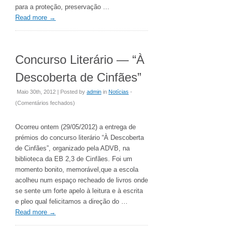
para a proteção, preservação …
Read more
→
Concurso Literário — “À
Descoberta de Cinfães”
Maio 30th, 2012 | Posted by
admin
in
Notícias
-
em
(
Comentários fechados
)
Concurso
Literário
Ocorreu ontem (29/05/2012) a entrega de
—
prémios do concurso literário “À Descoberta
“À
de Cinfães”, organizado pela ADVB, na
Descoberta
biblioteca da EB 2,3 de Cinfães. Foi um
de
momento bonito, memorável,que a escola
Cinfães”
acolheu num espaço recheado de livros onde
se sente um forte apelo à leitura e à escrita
e pleo qual felicitamos a direção do …
Read more
→