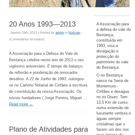
20 Anos 1993—2013
A Associação para
a defesa do vale do
Janeiro 29th, 2013 | Posted by
admin
in
Notícias
-
Bestança,
em
(
Comentários fechados
)
constituída em
20
1993, visa a
divulgação e
Anos
A Associação para a Defesa do Vale do
protecção do
1993
Bestança celebra neste ano de 2013 o seu
património do vale
—
vigésimo aniversário. É tempo de balanço,
do Bestança.
2013
de reflexão e ponderação de renovados
O rio Bestança
desafios. A 22 de Junho de 1993, outorgou-
nasce na Serra de
se no Cartório Notarial de Cinfães a escritura
Montemuro -
de constituição da nossa Associação. Os
Cinfães e desagua
no rio Douro. Tem
sócios fundadores ( Jorge Pereira, Miguel …
13,5 Km de curso,
Read more
→
numa extensão de
luxuriante verdura e
àguas sempre
cristalinas que o
Plano de Atividades para
fazem um dos rios
mais limpos da