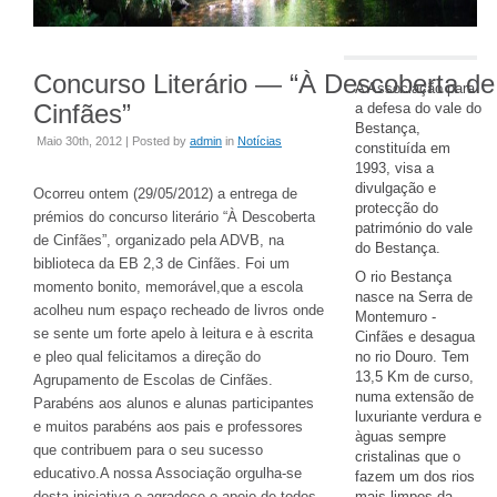
Concurso Literário — “À Descoberta de
A Associação para
Cinfães”
a defesa do vale do
Bestança,
Maio 30th, 2012 | Posted by
admin
in
Notícias
constituída em
1993, visa a
divulgação e
Ocorreu ontem (29/05/2012) a entrega de
protecção do
prémios do concurso literário “À Descoberta
património do vale
de Cinfães”, organizado pela ADVB, na
do Bestança.
biblioteca da EB 2,3 de Cinfães. Foi um
O rio Bestança
momento bonito, memorável,que a escola
nasce na Serra de
acolheu num espaço recheado de livros onde
Montemuro -
se sente um forte apelo à leitura e à escrita
Cinfães e desagua
e pleo qual felicitamos a direção do
no rio Douro. Tem
13,5 Km de curso,
Agrupamento de Escolas de Cinfães.
numa extensão de
Parabéns aos alunos e alunas participantes
luxuriante verdura e
e muitos parabéns aos pais e professores
àguas sempre
que contribuem para o seu sucesso
cristalinas que o
educativo.A nossa Associação orgulha-se
fazem um dos rios
desta iniciativa e agradece o apoio de todos
mais limpos da