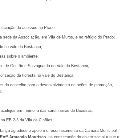
eficiação de acessos no Prado;
a sede da Associação, em Vila de Muros, e no refúgio do Prado;
de no vale do Bestança;
ras sobre o ambiente;
ano de Gestão e Salvaguarda do Vale do Bestança;
orização da floresta no vale do Bestança;
as do concelho para o desenvolvimento de ações de promoção,
l;
 azulejos em memória das sardinheiras de Boassas;
 na EB 2-3 da Vila de Cinfães.
tança agradece o apoio e o reconhecimento da Câmara Municipal
, Enfº Armando Mourisco
, na consecução do objeto social a que a