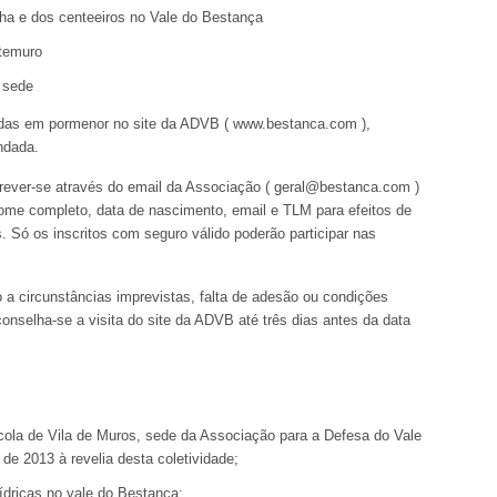
a e dos centeeiros no Vale do Bestança
temuro
 sede
adas em pormenor no site da ADVB ( www.bestanca.com ),
ndada.
screver-se através do email da Associação ( geral@bestanca.com )
 nome completo, data de nascimento, email e TLM para efeitos de
. Só os inscritos com seguro válido poderão participar nas
 a circunstâncias imprevistas, falta de adesão ou condições
onselha-se a visita do site da ADVB até três dias antes da data
cola de Vila de Muros, sede da Associação para a Defesa do Vale
de 2013 à revelia desta coletividade;
ídricas no vale do Bestança;