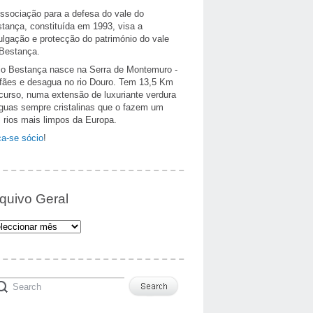
ssociação para a defesa do vale do
tança, constituída em 1993, visa a
ulgação e protecção do património do vale
Bestança.
io Bestança nasce na Serra de Montemuro -
fães e desagua no rio Douro. Tem 13,5 Km
curso, numa extensão de luxuriante verdura
guas sempre cristalinas que o fazem um
 rios mais limpos da Europa.
a-se sócio
!
quivo Geral
uivo
al