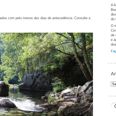
A A
Bes
div
tados com pelo menos dez dias de antecedência. Consulte a
do 
O r
Cin
de 
e à
dos
Faç
Ar
Arq
Ger