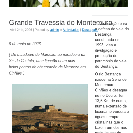
Grande Travessia do Montemuro
A Associação para
a defesa do vale do
Abril 24th, 2026 | Posted by
admin
in
Actividades
|
Destaques
Bestança,
constituída em
9 de maio de 2026
1993, visa a
divulgação e
( Do miradouro de Marcelim ao miradouro da
protecção do
Srª do Castelo, uma ligação entre dois
património do vale
do Bestança.
belos pontos de observação da Natureza em
Cinfães )
O rio Bestança
nasce na Serra de
Montemuro -
Cinfães e desagua
no rio Douro. Tem
13,5 Km de curso,
numa extensão de
luxuriante verdura e
àguas sempre
cristalinas que o
fazem um dos rios
mais limpos da