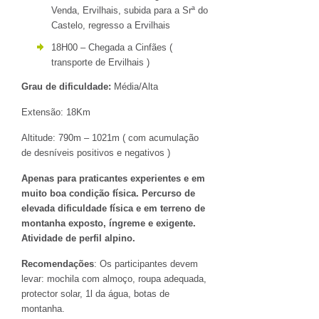
Venda, Ervilhais, subida para a Srª do
Castelo, regresso a Ervilhais
18H00 – Chegada a Cinfães (
transporte de Ervilhais )
Grau de dificuldade:
Média/Alta
Extensão: 18Km
Altitude: 790m – 1021m ( com acumulação
de desníveis positivos e negativos )
Apenas para praticantes experientes e em
muito boa condição física. Percurso de
elevada dificuldade física e em terreno de
montanha exposto, íngreme e exigente.
Atividade de perfil alpino.
Recomendações
: Os participantes devem
levar: mochila com almoço, roupa adequada,
protector solar, 1l da água, botas de
montanha.