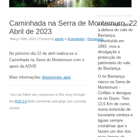
Caminhada na Serra de Montemuro, 22
A Associação para
Abril de 2023
a defesa do vale do
Bestança,
Março 30th, 2023 | Posted by
admin
in
Actividades
|
Destaques
constituída em
1993, visa a
divulgação e
No próximo dia 22 de abril realiza-se a
protecção do
Caminhada na Serra do Montemuro com o
património do vale
apoio da ADVB.
do Bestança.
O rio Bestança
Mais informações
disponíveis aqui
.
nasce na Serra de
Montemuro -
Cinfães e desagua
You can follow any responses to this entry through
no rio Douro. Tem
the
RSS 2.0
Both comments and pings are currently
13,5 Km de curso,
closed.
numa extensão de
luxuriante verdura e
àguas sempre
cristalinas que o
fazem um dos rios
mais limpos da