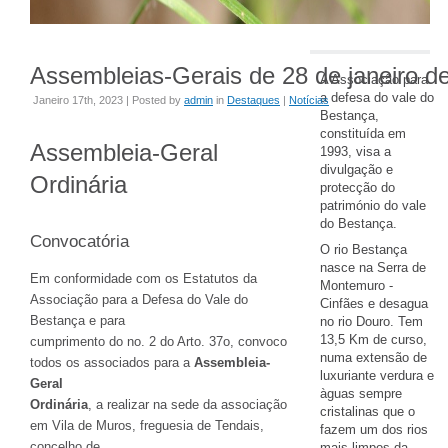
Assembleias-Gerais de 28 de janeiro d
A Associação para
a defesa do vale do
Janeiro 17th, 2023 | Posted by
admin
in
Destaques
|
Notícias
Bestança,
constituída em
Assembleia-Geral
1993, visa a
divulgação e
Ordinária
protecção do
património do vale
do Bestança.
Convocatória
O rio Bestança
nasce na Serra de
Em conformidade com os Estatutos da
Montemuro -
Associação para a Defesa do Vale do
Cinfães e desagua
Bestança e para
no rio Douro. Tem
13,5 Km de curso,
cumprimento do no. 2 do Arto. 37o, convoco
numa extensão de
todos os associados para a
Assembleia-
luxuriante verdura e
Geral
àguas sempre
Ordinária
, a realizar na sede da associação
cristalinas que o
em Vila de Muros, freguesia de Tendais,
fazem um dos rios
concelho de
mais limpos da