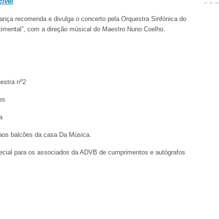
cível
.”
ança recomenda e divulga o concerto pela Orquestra Sinfónica do
imental”, com a direção músical do Maestro Nuno Coelho.
estra nº2
es
a
aos balcões da casa Da Música.
ecial para os associados da ADVB de cumprimentos e autógrafos