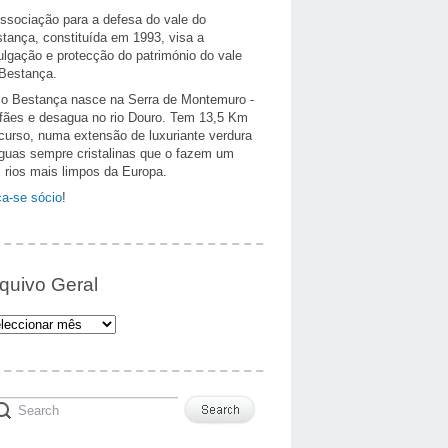
ssociação para a defesa do vale do
tança, constituída em 1993, visa a
ulgação e protecção do património do vale
Bestança.
io Bestança nasce na Serra de Montemuro -
fães e desagua no rio Douro. Tem 13,5 Km
curso, numa extensão de luxuriante verdura
guas sempre cristalinas que o fazem um
 rios mais limpos da Europa.
a-se sócio
!
quivo Geral
uivo
al