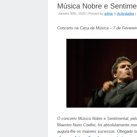
Música Nobre e Sentime
Janeiro 30th, 2020 | Posted by
admin
in
Actividades
|
Concerto na Casa da Música – 7 de Fevereir
O concerto Música Nobre e Sentimental, pel
Maestro Nuno Coelho, foi absolutamente me
augura-lhe os maiores sucessos. Obrigado 