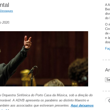
ntal
A A
Bes
Destaques
div
do 
o 2020.
O r
Cin
de 
e à
dos
Faç
Ar
Arq
Ger
a Orquestra Sinfónica do Porto Casa da Música, sob a direção do
morável. A ADVB apresenta os parabéns ao distinto Maestro e
também aos associados que estiveram presentes.
Aqui deixamos