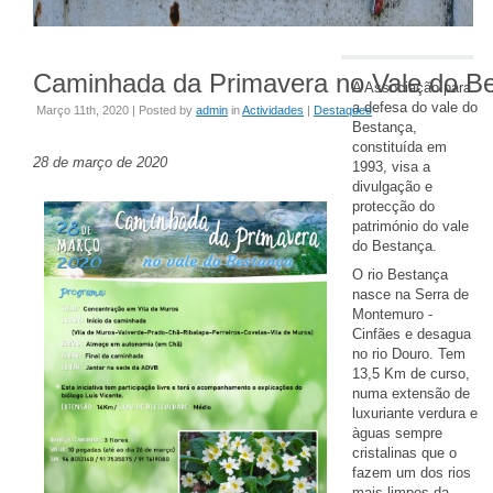
Caminhada da Primavera no Vale do B
A Associação para
a defesa do vale do
Março 11th, 2020 | Posted by
admin
in
Actividades
|
Destaques
Bestança,
constituída em
28 de março de 2020
1993, visa a
divulgação e
protecção do
património do vale
do Bestança.
O rio Bestança
nasce na Serra de
Montemuro -
Cinfães e desagua
no rio Douro. Tem
13,5 Km de curso,
numa extensão de
luxuriante verdura e
àguas sempre
cristalinas que o
fazem um dos rios
mais limpos da