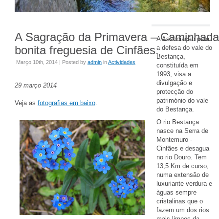
A Sagração da Primavera – Caminhada
A Associação para
bonita freguesia de Cinfães.
a defesa do vale do
Bestança,
Março 10th, 2014 | Posted by
admin
in
Actividades
constituída em
1993, visa a
divulgação e
29 março 2014
protecção do
património do vale
Veja as
fotografias em baixo
.
do Bestança.
O rio Bestança
nasce na Serra de
Montemuro -
Cinfães e desagua
no rio Douro. Tem
13,5 Km de curso,
numa extensão de
luxuriante verdura e
àguas sempre
cristalinas que o
fazem um dos rios
mais limpos da