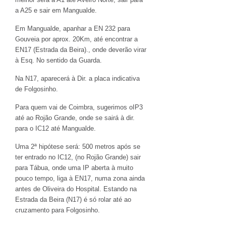
a A25 e sair em Mangualde.
Em Mangualde, apanhar a EN 232 para
Gouveia por aprox. 20Km, até encontrar a
EN17 (Estrada da Beira)., onde deverão virar
à Esq. No sentido da Guarda.
Na N17, aparecerá à Dir. a placa indicativa
de Folgosinho.
Para quem vai de Coimbra, sugerimos oIP3
até ao Rojão Grande, onde se sairá à dir.
para o IC12 até Mangualde.
Uma 2ª hipótese será: 500 metros após se
ter entrado no IC12, (no Rojão Grande) sair
para Tábua, onde uma IP aberta à muito
pouco tempo, liga à EN17, numa zona ainda
antes de Oliveira do Hospital. Estando na
Estrada da Beira (N17) é só rolar até ao
cruzamento para Folgosinho.