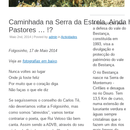
Caminhada na Serra da Estrela, Ainda 
A Associação para
Pastores … !?
a defesa do vale do
Bestança,
Maio 2nd, 2014 | Posted by
admin
in
Actividades
constituída em
1993, visa a
divulgação e
Folgosinho, 17 de Maio 2014
protecção do
património do vale
Veja as
fotografias em baixo
.
do Bestança.
Nunca voltes ao lugar
O rio Bestança
Onde já foste feliz
nasce na Serra de
Montemuro -
Por muito que o coração diga
Cinfães e desagua
Não faças o que ele diz
no rio Douro. Tem
13,5 Km de curso,
Se seguíssemos o conselho do Carlos Tê,
numa extensão de
não deveríamos voltar a Folgosinho, mas
luxuriante verdura e
como somos “atrevidos”, vamos tentar
àguas sempre
contrariar o poeta, que Rui Veloso tão bem
cristalinas que o
canta. Assim sendo a ADVB, através do seu
fazem um dos rios
mais limpos da