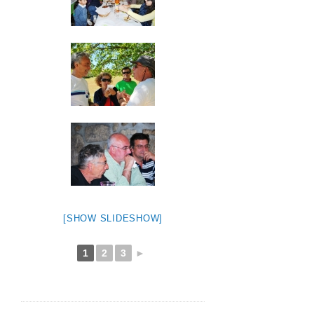
[SHOW SLIDESHOW]
1
2
3
►