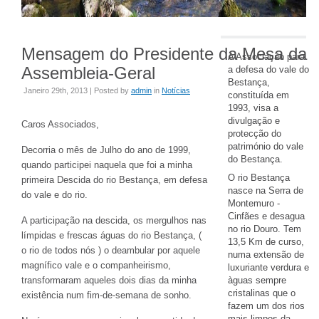
Mensagem do Presidente da Mesa da
A Associação para
Assembleia-Geral
a defesa do vale do
Bestança,
Janeiro 29th, 2013 | Posted by
admin
in
Notícias
constituída em
1993, visa a
divulgação e
Caros Associados,
protecção do
património do vale
Decorria o mês de Julho do ano de 1999,
do Bestança.
quando participei naquela que foi a minha
O rio Bestança
primeira Descida do rio Bestança, em defesa
nasce na Serra de
do vale e do rio.
Montemuro -
Cinfães e desagua
A participação na descida, os mergulhos nas
no rio Douro. Tem
límpidas e frescas águas do rio Bestança, (
13,5 Km de curso,
o rio de todos nós ) o deambular por aquele
numa extensão de
magnífico vale e o companheirismo,
luxuriante verdura e
transformaram aqueles dois dias da minha
àguas sempre
cristalinas que o
existência num fim-de-semana de sonho.
fazem um dos rios
mais limpos da