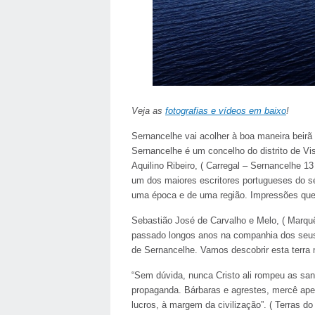
Veja as
fotografias e vídeos em baixo
!
Sernancelhe vai acolher à boa maneira beirã 
Sernancelhe é um concelho do distrito de Vis
Aquilino Ribeiro, ( Carregal – Sernancelhe 
um dos maiores escritores portugueses do sé
uma época e de uma região. Impressões que
Sebastião José de Carvalho e Melo, ( Marqu
passado longos anos na companhia dos seus f
de Sernancelhe. Vamos descobrir esta terra 
“Sem dúvida, nunca Cristo ali rompeu as san
propaganda. Bárbaras e agrestes, mercê ap
lucros, à margem da civilização”. ( Terras d