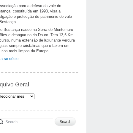
ssociação para a defesa do vale do
tança, constituída em 1993, visa a
ulgação e protecção do património do vale
Bestança.
io Bestança nasce na Serra de Montemuro -
fães e desagua no rio Douro. Tem 13,5 Km
curso, numa extensão de luxuriante verdura
guas sempre cristalinas que o fazem um
 rios mais limpos da Europa.
a-se sócio
!
quivo Geral
uivo
al