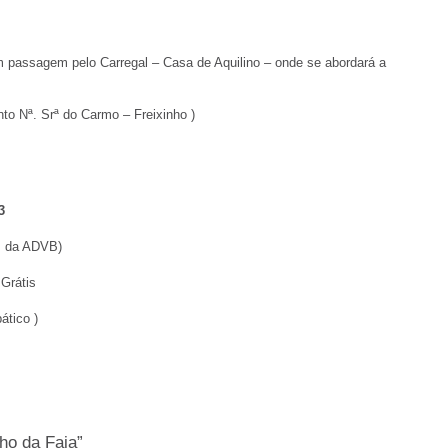
passagem pelo Carregal – Casa de Aquilino – onde se abordará a
to Nª. Srª do Carmo – Freixinho )
3
os da ADVB)
 Grátis
ático )
ho da Faia”