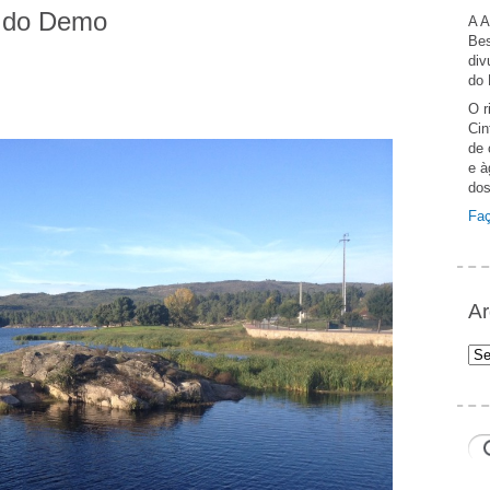
s do Demo
A A
Bes
div
do 
O r
Cin
de 
e à
dos
Faç
Ar
Arq
Ger